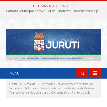
ÚLTIMAS ATUALIZAÇÕES:
Câmara Municipal aprova Lei de Diretrizes Orçamentárias para o exercício financeiro de 2027
MENU
»
»
Home
Notícias
Vereador Carlos Sarmento solicita ao
Secretário de Infraestrutura Estudar a Possibilidade de Realizar
Transporte de Madeira para a Construção da Ponte do Salé