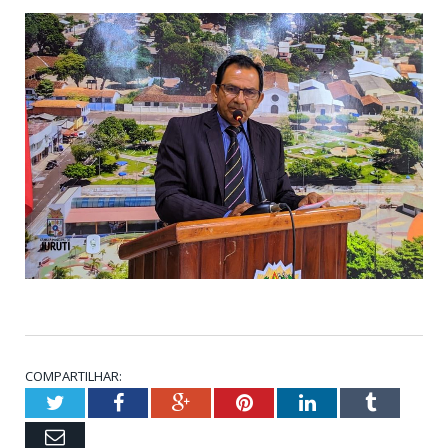
COMPARTILHAR:
Twitter
Facebook
Google+
Pinterest
LinkedIn
Tumblr
Email