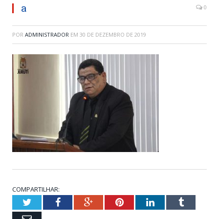
a
0
POR
ADMINISTRADOR
EM
30 DE DEZEMBRO DE 2019
COMPARTILHAR:
Twitter
Facebook
Google+
Pinterest
LinkedIn
Tumblr
Email