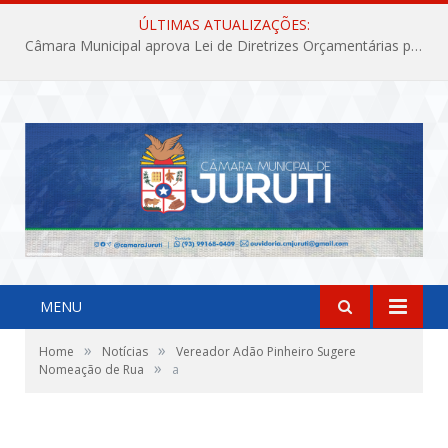
ÚLTIMAS ATUALIZAÇÕES:
Câmara Municipal aprova Lei de Diretrizes Orçamentárias para o exercício financeiro de 2027
MENU
»
»
Home
Notícias
Vereador Adão Pinheiro Sugere
»
Nomeação de Rua
a