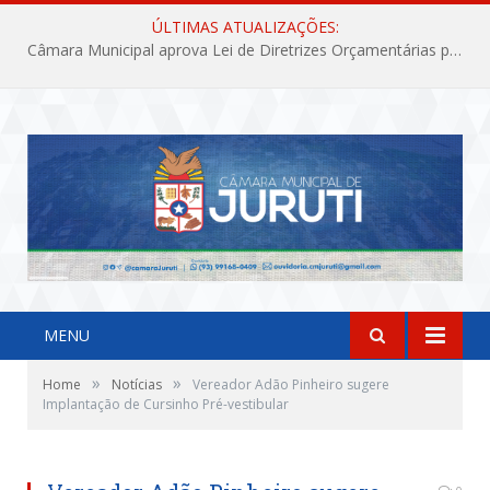
ÚLTIMAS ATUALIZAÇÕES:
Câmara Municipal aprova Lei de Diretrizes Orçamentárias para o exercício financeiro de 2027
MENU
»
»
Home
Notícias
Vereador Adão Pinheiro sugere
Implantação de Cursinho Pré-vestibular