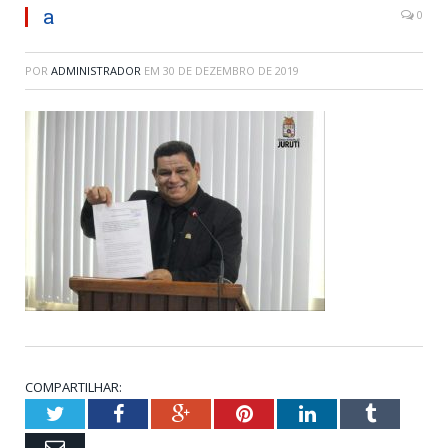
a
0
POR
ADMINISTRADOR
EM
30 DE DEZEMBRO DE 2019
COMPARTILHAR:
Twitter
Facebook
Google+
Pinterest
LinkedIn
Tumblr
Email