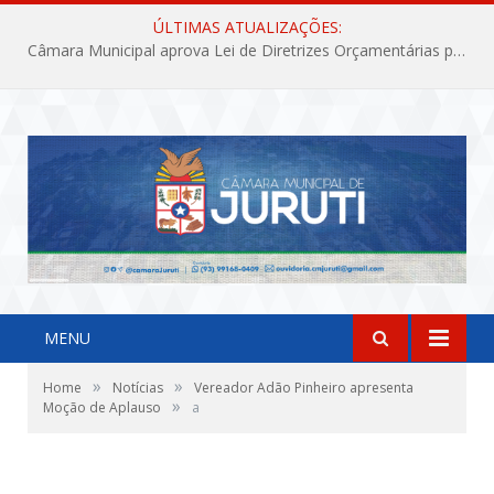
ÚLTIMAS ATUALIZAÇÕES:
Câmara Municipal aprova Lei de Diretrizes Orçamentárias para o exercício financeiro de 2027
MENU
»
»
Home
Notícias
Vereador Adão Pinheiro apresenta
»
Moção de Aplauso
a