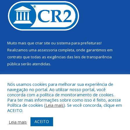
Muito mais que
criar site
ou
sistema para prefeituras
!
Realizamos uma
assessoria
completa, onde garantimos em
contrato que todas as exigências das
leis de transparência
pública
serão atendidas.
Conheça o
PNTP
e o
Radar da Transparência Pública
Nós usamos cookies para melhorar sua experiência de
navegação no portal. Ao utilizar nosso portal, você
concorda com a política de monitoramento de cookies.
Para ter mais informações sobre como isso é feito, acesse
Política de cookies (
Leia mais
). Se você concorda, clique em
Todos os direitos reservados a Câmara Municipal de Juruti.
ACEITO.
Mapa do Site
Acessar Área Administrativa
ACEITO
Leia mais
Acessar Webmail