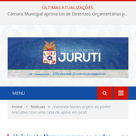
ÚLTIMAS ATUALIZAÇÕES:
Câmara Municipal aprova Lei de Diretrizes Orçamentárias para o exercício financeiro de 2027
MENU
»
»
Home
Notícias
Valcinete Nunes sugere ao poder
executivo criar uma casa de apoio em Juruti