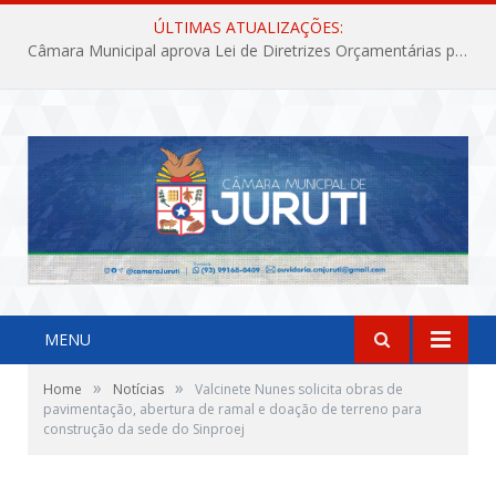
ÚLTIMAS ATUALIZAÇÕES:
Câmara Municipal aprova Lei de Diretrizes Orçamentárias para o exercício financeiro de 2027
MENU
»
»
Home
Notícias
Valcinete Nunes solicita obras de
pavimentação, abertura de ramal e doação de terreno para
construção da sede do Sinproej