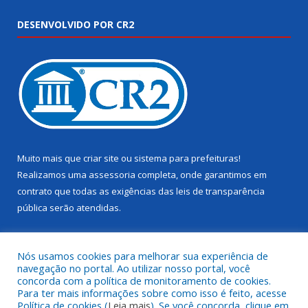
DESENVOLVIDO POR CR2
Muito mais que
criar site
ou
sistema para prefeituras
!
Realizamos uma
assessoria
completa, onde garantimos em
contrato que todas as exigências das
leis de transparência
pública
serão atendidas.
Conheça o
PNTP
e o
Radar da Transparência Pública
Nós usamos cookies para melhorar sua experiência de
navegação no portal. Ao utilizar nosso portal, você
concorda com a política de monitoramento de cookies.
Para ter mais informações sobre como isso é feito, acesse
Política de cookies (
Leia mais
). Se você concorda, clique em