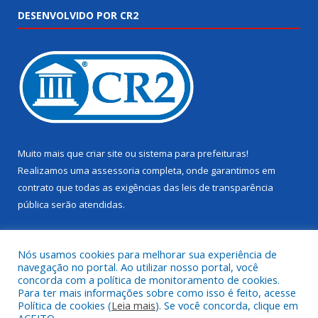
DESENVOLVIDO POR CR2
Muito mais que
criar site
ou
sistema para prefeituras
!
Realizamos uma
assessoria
completa, onde garantimos em
contrato que todas as exigências das
leis de transparência
pública
serão atendidas.
Conheça o
PNTP
e o
Radar da Transparência Pública
Nós usamos cookies para melhorar sua experiência de
navegação no portal. Ao utilizar nosso portal, você
concorda com a política de monitoramento de cookies.
Para ter mais informações sobre como isso é feito, acesse
Política de cookies (
Leia mais
). Se você concorda, clique em
Todos os direitos reservados a Câmara Municipal de Juruti.