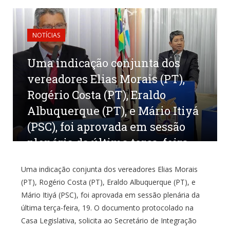
NOTÍCIAS
Uma indicação conjunta dos
vereadores Elias Morais (PT),
Rogério Costa (PT), Eraldo
Albuquerque (PT), e Mário Itiyá
(PSC), foi aprovada em sessão
plenária da última terça-feira
por
CR2-ADMIN1
em
19 DE MARÇO DE 2024
0
Uma indicação conjunta dos vereadores Elias Morais
COMENTÁRIOS
(PT), Rogério Costa (PT), Eraldo Albuquerque (PT), e
Mário Itiyá (PSC), foi aprovada em sessão plenária da
última terça-feira, 19. O documento protocolado na
Casa Legislativa, solicita ao Secretário de Integração