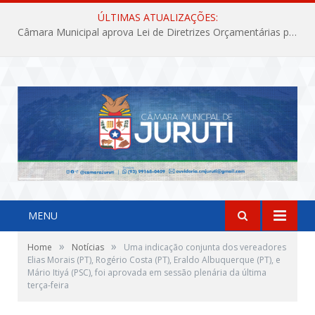
ÚLTIMAS ATUALIZAÇÕES:
Câmara Municipal aprova Lei de Diretrizes Orçamentárias para o exercício financeiro de 2027
MENU
»
»
Home
Notícias
Uma indicação conjunta dos vereadores
Elias Morais (PT), Rogério Costa (PT), Eraldo Albuquerque (PT), e
Mário Itiyá (PSC), foi aprovada em sessão plenária da última
terça-feira