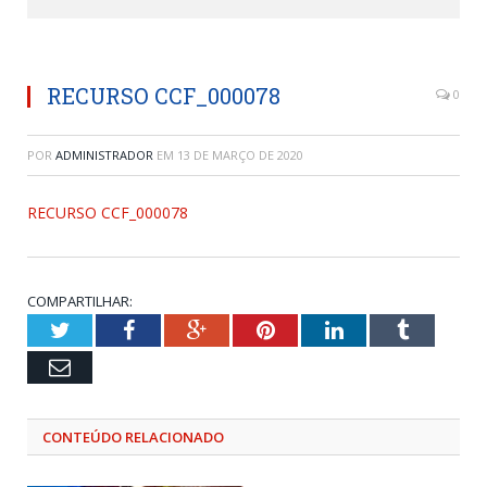
RECURSO CCF_000078
0
POR
ADMINISTRADOR
EM
13 DE MARÇO DE 2020
RECURSO CCF_000078
COMPARTILHAR:
Twitter
Facebook
Google+
Pinterest
LinkedIn
Tumblr
Email
CONTEÚDO RELACIONADO