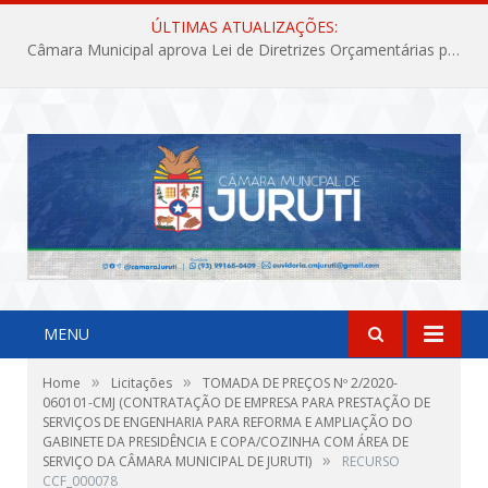
ÚLTIMAS ATUALIZAÇÕES:
Câmara Municipal aprova Lei de Diretrizes Orçamentárias para o exercício financeiro de 2027
MENU
»
»
Home
Licitações
TOMADA DE PREÇOS Nº 2/2020-
060101-CMJ (CONTRATAÇÃO DE EMPRESA PARA PRESTAÇÃO DE
SERVIÇOS DE ENGENHARIA PARA REFORMA E AMPLIAÇÃO DO
GABINETE DA PRESIDÊNCIA E COPA/COZINHA COM ÁREA DE
»
SERVIÇO DA CÂMARA MUNICIPAL DE JURUTI)
RECURSO
CCF_000078