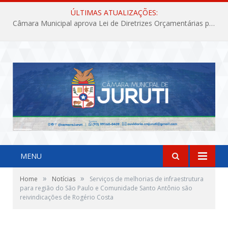
ÚLTIMAS ATUALIZAÇÕES:
Câmara Municipal aprova Lei de Diretrizes Orçamentárias para o exercício financeiro de 2027
MENU
»
»
Home
Notícias
Serviços de melhorias de infraestrutura
para região do São Paulo e Comunidade Santo Antônio são
reivindicações de Rogério Costa