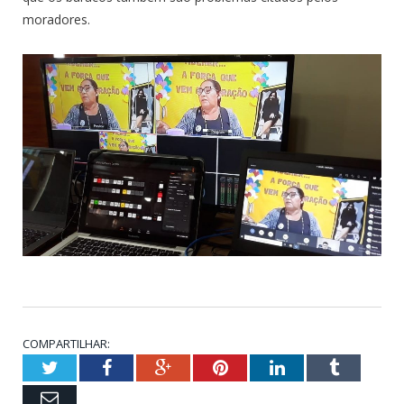
moradores.
COMPARTILHAR:
Twitter
Facebook
Google+
Pinterest
LinkedIn
Tumblr
Email