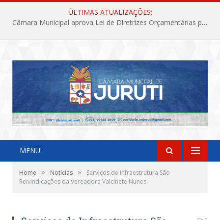
ÚLTIMAS ATUALIZAÇÕES:
Câmara Municipal aprova Lei de Diretrizes Orçamentárias para o exercício financeiro de 2027
MENU
»
»
Home
Notícias
Serviços de Infraestrutura São
Reivindicações da Vereadora Valcinete Nunes