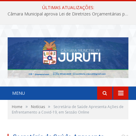
ÚLTIMAS ATUALIZAÇÕES:
Câmara Municipal aprova Lei de Diretrizes Orçamentárias para o exercício financeiro de 2027
MENU
»
»
Home
Notícias
Secretária de Saúde Apresenta Ações de
Enfrentamento a Covid-19, em Sessão Online