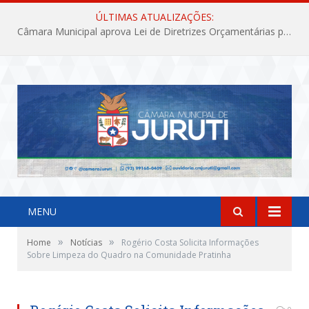
ÚLTIMAS ATUALIZAÇÕES:
Câmara Municipal aprova Lei de Diretrizes Orçamentárias para o exercício financeiro de 2027
MENU
»
»
Home
Notícias
Rogério Costa Solicita Informações
Sobre Limpeza do Quadro na Comunidade Pratinha