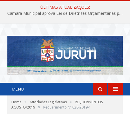
ÚLTIMAS ATUALIZAÇÕES:
Câmara Municipal aprova Lei de Diretrizes Orçamentárias para o exercício financeiro de 2027
MENU
»
»
Home
Atividades Legislativas
REQUERIMENTOS
»
AGOSTO/2019
Requerimento Nº 020-2019-1