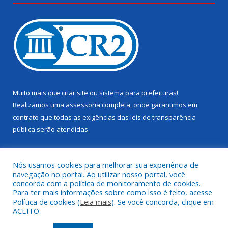
Muito mais que
criar site
ou
sistema para prefeituras
!
Realizamos uma
assessoria
completa, onde garantimos em
contrato que todas as exigências das
leis de transparência
pública
serão atendidas.
Conheça o
PNTP
e o
Radar da Transparência Pública
Nós usamos cookies para melhorar sua experiência de
navegação no portal. Ao utilizar nosso portal, você
concorda com a política de monitoramento de cookies.
Para ter mais informações sobre como isso é feito, acesse
Política de cookies (
Leia mais
). Se você concorda, clique em
Todos os direitos reservados a Câmara Municipal de Juruti.
ACEITO.