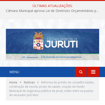
ÚLTIMAS ATUALIZAÇÕES:
Câmara Municipal aprova Lei de Diretrizes Orçamentárias para o exercício financeiro de 2027
MENU
»
»
Home
Notícias
Reforma do prédio do conselho tutelar,
construção de escola, posto de saúde, criação do fundo
Municipal de segurança pública de Juruti, estão entre as pautas
do vereador Joel Vitor