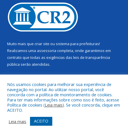
Muito mais que
criar site
ou
sistema para prefeituras
!
Realizamos uma
assessoria
completa, onde garantimos em
contrato que todas as exigências das
leis de transparência
pública
serão atendidas.
Conheça o
PNTP
e o
Radar da Transparência Pública
Nós usamos cookies para melhorar sua experiência de
navegação no portal. Ao utilizar nosso portal, você
concorda com a política de monitoramento de cookies.
Para ter mais informações sobre como isso é feito, acesse
Política de cookies (
Leia mais
). Se você concorda, clique em
Todos os direitos reservados a Câmara Municipal de Juruti.
ACEITO.
Mapa do Site
Acessar Área Administrativa
ACEITO
Leia mais
Acessar Webmail