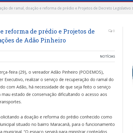
ção de ramal, doação e reforma de prédio e Projetos de Decreto Legislativo s
e reforma de prédio e Projetos de
0
tações de Adão Pinheiro
NOTÍCIAS
erça-feira (29), o vereador Adão Pinheiro (PODEMOS),
r Executivo, realizar o serviço de recuperação do ramal do
do com Adão, há necessidade de que seja feito o serviço
m mau estado de conservação dificultando o acesso aos
ransportes.
licitando a doação e reforma do prédio conhecido como
unicipal situado no bairro Maracanã, para o funcionamento
 municipal. “O espaço servirá para ministrar conteúdos