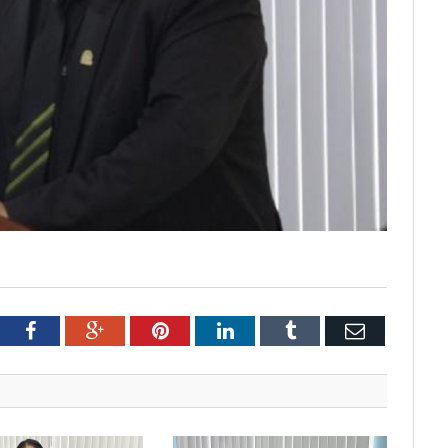
tter
Facebook
Google+
Pinterest
LinkedIn
Tumblr
Email