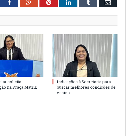
tter
Facebook
Google+
Pinterest
LinkedIn
Tumblr
Email
tar solicita
Indicações à Secretaria para
ão na Praça Matriz
buscar melhores condições de
ensino