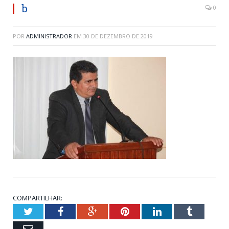
b
0
POR
ADMINISTRADOR
EM
30 DE DEZEMBRO DE 2019
COMPARTILHAR:
Twitter
Facebook
Google+
Pinterest
LinkedIn
Tumblr
Email