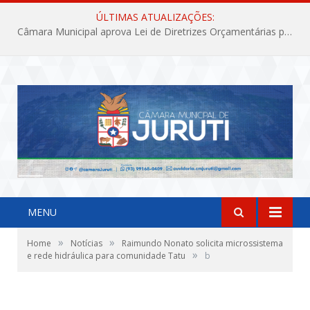
ÚLTIMAS ATUALIZAÇÕES:
Câmara Municipal aprova Lei de Diretrizes Orçamentárias para o exercício financeiro de 2027
MENU
»
»
Home
Notícias
Raimundo Nonato solicita microssistema
»
e rede hidráulica para comunidade Tatu
b