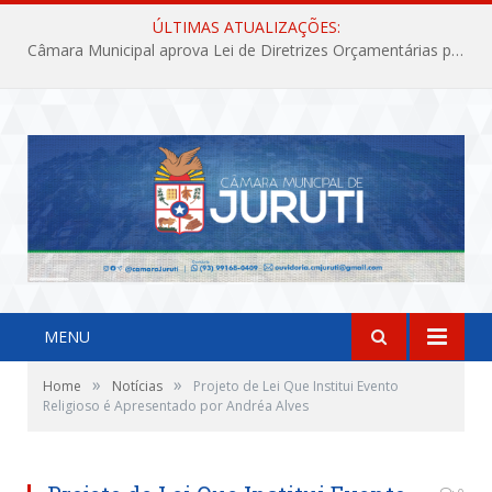
ÚLTIMAS ATUALIZAÇÕES:
Câmara Municipal aprova Lei de Diretrizes Orçamentárias para o exercício financeiro de 2027
MENU
»
»
Home
Notícias
Projeto de Lei Que Institui Evento
Religioso é Apresentado por Andréa Alves