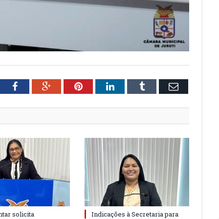
tter
Facebook
Google+
Pinterest
LinkedIn
Tumblr
Email
tar solicita
Indicações à Secretaria para