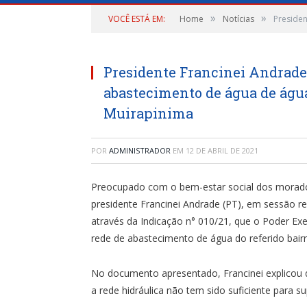
»
»
VOCÊ ESTÁ EM:
Home
Notícias
Presiden
Presidente Francinei Andrade 
abastecimento de água de água
Muirapinima
POR
ADMINISTRADOR
EM
12 DE ABRIL DE 2021
Preocupado com o bem-estar social dos morador
presidente Francinei Andrade (PT), em sessão re
através da Indicação n° 010/21, que o Poder Exe
rede de abastecimento de água do referido bairr
No documento apresentado, Francinei explicou 
a rede hidráulica não tem sido suficiente para s