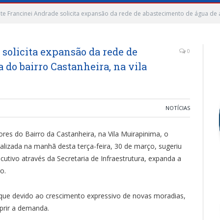
te Francinei Andrade solicita expansão da rede de abastecimento de água de á
solicita expansão da rede de
0
 do bairro Castanheira, na vila
NOTÍCIAS
es do Bairro da Castanheira, na Vila Muirapinima, o
alizada na manhã desta terça-feira, 30 de março, sugeriu
cutivo através da Secretaria de Infraestrutura, expanda a
o.
que devido ao crescimento expressivo de novas moradias,
uprir a demanda.