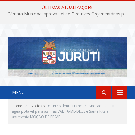
ÚLTIMAS ATUALIZAÇÕES:
Câmara Municipal aprova Lei de Diretrizes Orçamentárias para o exercício financeiro de 2027
MENU
»
»
Home
Notícias
Presidente Francinei Andrade solicita
água potável para as ilhas VALHA-ME-DEUS e Santa Rita e
apresenta MOÇÃO DE PESAR.