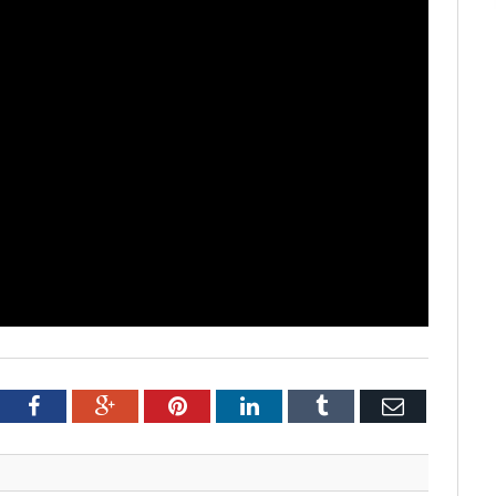
tter
Facebook
Google+
Pinterest
LinkedIn
Tumblr
Email