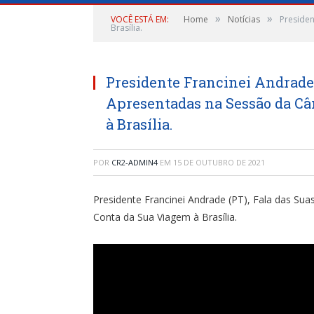
»
»
VOCÊ ESTÁ EM:
Home
Notícias
Presiden
Brasília.
Presidente Francinei Andrade 
Apresentadas na Sessão da Câ
à Brasília.
POR
CR2-ADMIN4
EM
15 DE OUTUBRO DE 2021
Presidente Francinei Andrade (PT), Fala das S
Conta da Sua Viagem à Brasília.