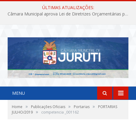
ÚLTIMAS ATUALIZAÇÕES:
Câmara Municipal aprova Lei de Diretrizes Orçamentárias para o exercício financeiro de 2027
MENU
»
»
»
Home
Publicações Oficiais
Portarias
PORTARIAS
»
JULHO/2019
competencia _001162