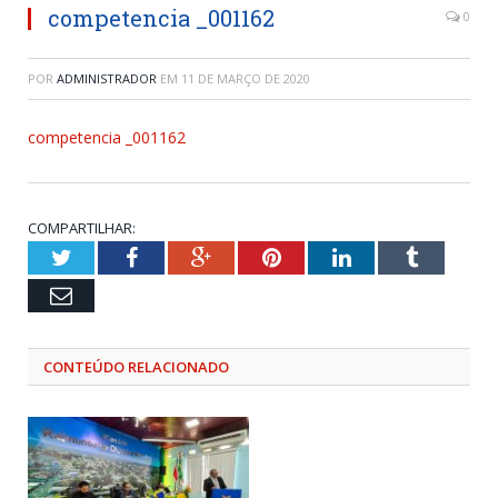
competencia _001162
0
POR
ADMINISTRADOR
EM
11 DE MARÇO DE 2020
competencia _001162
COMPARTILHAR:
Twitter
Facebook
Google+
Pinterest
LinkedIn
Tumblr
Email
CONTEÚDO RELACIONADO