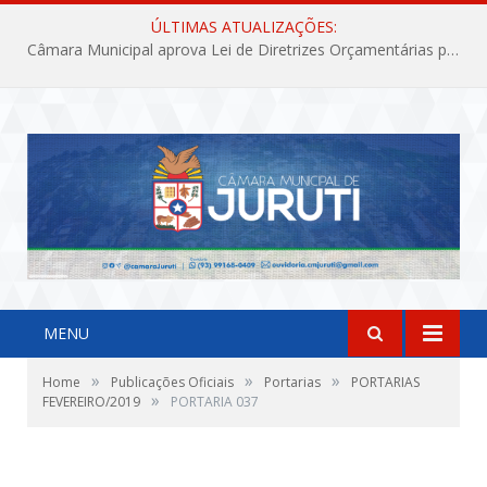
ÚLTIMAS ATUALIZAÇÕES:
Câmara Municipal aprova Lei de Diretrizes Orçamentárias para o exercício financeiro de 2027
MENU
»
»
»
Home
Publicações Oficiais
Portarias
PORTARIAS
»
FEVEREIRO/2019
PORTARIA 037