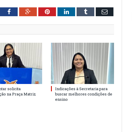
tter
Facebook
Google+
Pinterest
LinkedIn
Tumblr
Email
tar solicita
Indicações à Secretaria para
ão na Praça Matriz
buscar melhores condições de
ensino