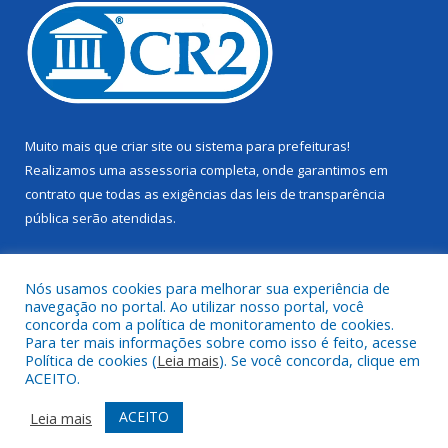
Muito mais que
criar site
ou
sistema para prefeituras
!
Realizamos uma
assessoria
completa, onde garantimos em
contrato que todas as exigências das
leis de transparência
pública
serão atendidas.
Conheça o
PNTP
e o
Radar da Transparência Pública
Nós usamos cookies para melhorar sua experiência de
navegação no portal. Ao utilizar nosso portal, você
concorda com a política de monitoramento de cookies.
Para ter mais informações sobre como isso é feito, acesse
Política de cookies (
Leia mais
). Se você concorda, clique em
Todos os direitos reservados a Câmara Municipal de Juruti.
ACEITO.
Mapa do Site
Acessar Área Administrativa
ACEITO
Leia mais
Acessar Webmail