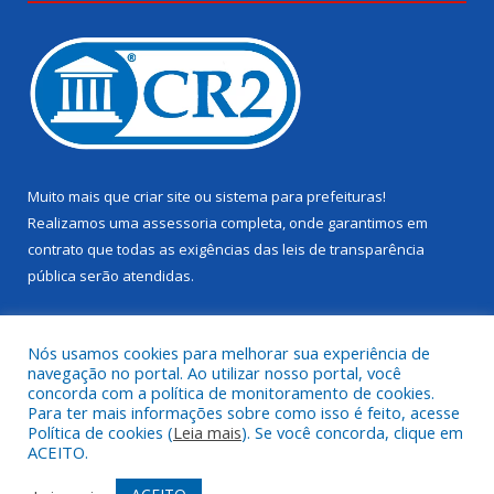
Muito mais que
criar site
ou
sistema para prefeituras
!
Realizamos uma
assessoria
completa, onde garantimos em
contrato que todas as exigências das
leis de transparência
pública
serão atendidas.
Conheça o
PNTP
e o
Radar da Transparência Pública
Nós usamos cookies para melhorar sua experiência de
navegação no portal. Ao utilizar nosso portal, você
concorda com a política de monitoramento de cookies.
Para ter mais informações sobre como isso é feito, acesse
Política de cookies (
Leia mais
). Se você concorda, clique em
Todos os direitos reservados a Câmara Municipal de Juruti.
ACEITO.
Mapa do Site
Acessar Área Administrativa