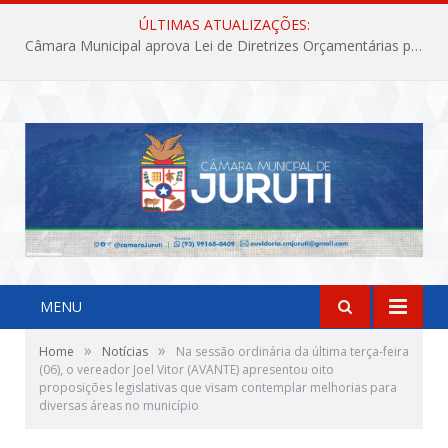
ÚLTIMAS ATUALIZAÇÕES:
Câmara Municipal aprova Lei de Diretrizes Orçamentárias para o exercício financeiro de 2027
MENU
»
»
Home
Notícias
Na sessão ordinária da última terça-feira
(06), o vereador Joel Vitor (AVANTE) apresentou oito
proposições legislativas que visam contemplar melhorias para
diversas áreas no município