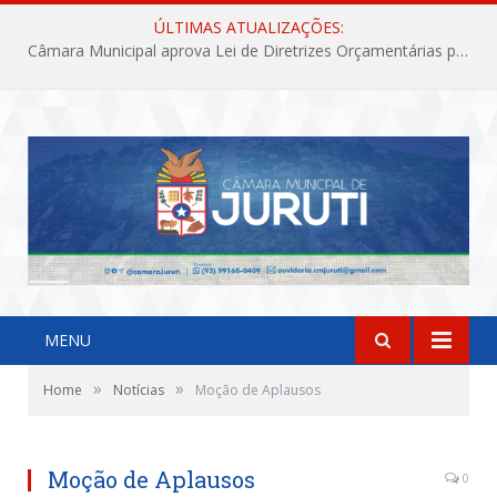
ÚLTIMAS ATUALIZAÇÕES:
Câmara Municipal aprova Lei de Diretrizes Orçamentárias para o exercício financeiro de 2027
MENU
»
»
Home
Notícias
Moção de Aplausos
Moção de Aplausos
0