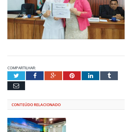
COMPARTILHAR:
Twitter
Facebook
Google+
Pinterest
LinkedIn
Tumblr
Email
CONTEÚDO RELACIONADO