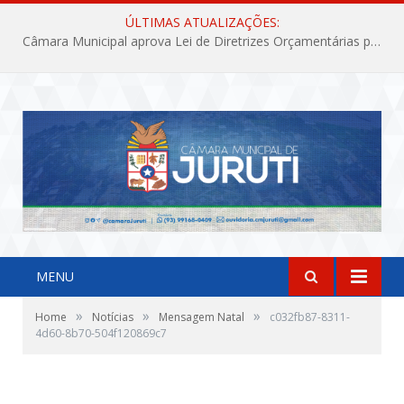
ÚLTIMAS ATUALIZAÇÕES:
Câmara Municipal aprova Lei de Diretrizes Orçamentárias para o exercício financeiro de 2027
MENU
»
»
»
Home
Notícias
Mensagem Natal
c032fb87-8311-
4d60-8b70-504f120869c7