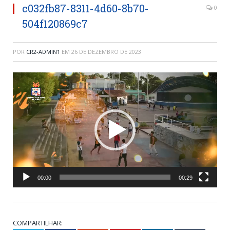
c032fb87-8311-4d60-8b70-
0
504f120869c7
POR
CR2-ADMIN1
EM
26 DE DEZEMBRO DE 2023
Tocador
de
vídeo
00:00
00:29
COMPARTILHAR: