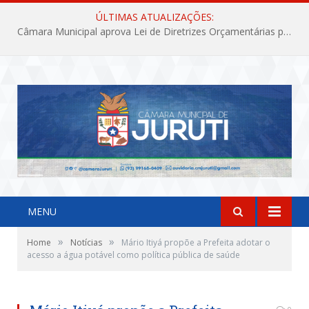
ÚLTIMAS ATUALIZAÇÕES:
Câmara Municipal aprova Lei de Diretrizes Orçamentárias para o exercício financeiro de 2027
MENU
»
»
Home
Notícias
Mário Itiyá propõe a Prefeita adotar o
acesso a água potável como política pública de saúde