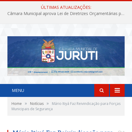
ÚLTIMAS ATUALIZAÇÕES:
Câmara Municipal aprova Lei de Diretrizes Orçamentárias para o exercício financeiro de 2027
MENU
»
»
Home
Notícias
Mário Itiyá Faz Reivindicação para Forças
Municipais de Segurança