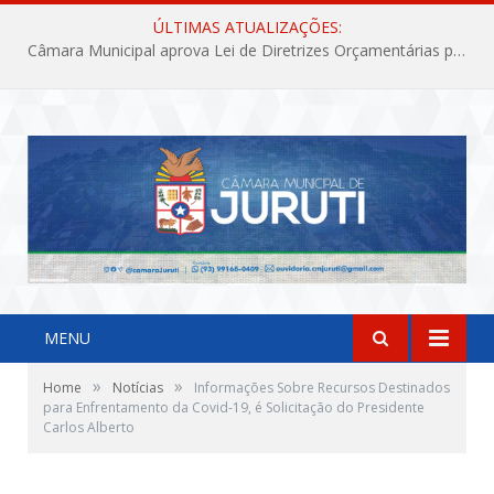
ÚLTIMAS ATUALIZAÇÕES:
Câmara Municipal aprova Lei de Diretrizes Orçamentárias para o exercício financeiro de 2027
MENU
»
»
Home
Notícias
Informações Sobre Recursos Destinados
para Enfrentamento da Covid-19, é Solicitação do Presidente
Carlos Alberto