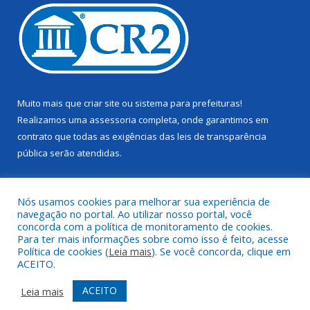
Muito mais que
criar site
ou
sistema para prefeituras
!
Realizamos uma
assessoria
completa, onde garantimos em
contrato que todas as exigências das
leis de transparência
pública
serão atendidas.
Conheça o
PNTP
e o
Radar da Transparência Pública
Nós usamos cookies para melhorar sua experiência de
navegação no portal. Ao utilizar nosso portal, você
concorda com a política de monitoramento de cookies.
Para ter mais informações sobre como isso é feito, acesse
Política de cookies (
Leia mais
). Se você concorda, clique em
Todos os direitos reservados a Câmara Municipal de Juruti.
ACEITO.
Mapa do Site
Acessar Área Administrativa
ACEITO
Leia mais
Acessar Webmail