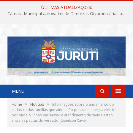
ÚLTIMAS ATUALIZAÇÕES:
Câmara Municipal aprova Lei de Diretrizes Orçamentárias para o exercício financeiro de 2027
MENU
»
»
Home
Notícias
Informações sobre o andamento do
cadastro das famílias que ainda não possuem energia elétrica
por onde o linhão vai passar e atendimento de saúde estão
entre as pautas do vereador Joseilson Xavier