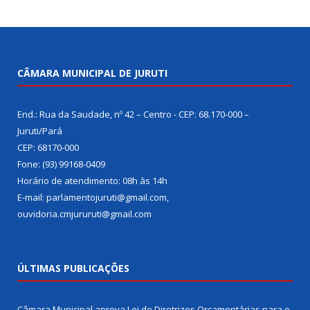
CÂMARA MUNICIPAL DE JURUTI
End.: Rua da Saudade, nº 42 – Centro - CEP: 68.170-000 –
Juruti/Pará
CEP: 68170-000
Fone: (93) 99168-0409
Horário de atendimento: 08h às 14h
E-mail: parlamentojuruti@gmail.com,
ouvidoria.cmjururuti@gmail.com
ÚLTIMAS PUBLICAÇÕES
Câmara Municipal aprova Lei de Diretrizes Orçamentárias para o