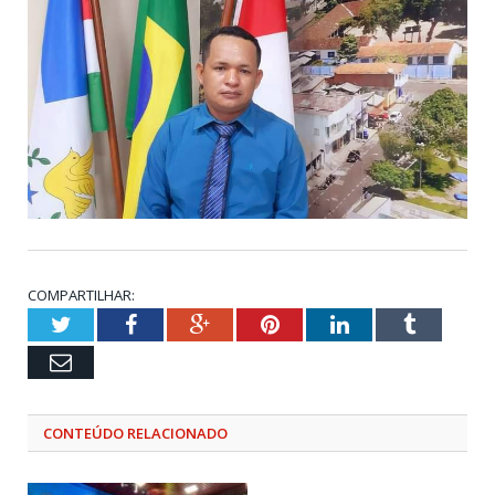
COMPARTILHAR:
Twitter
Facebook
Google+
Pinterest
LinkedIn
Tumblr
Email
CONTEÚDO RELACIONADO