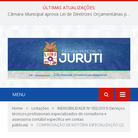
ÚLTIMAS ATUALIZAÇÕES:
Câmara Municipal aprova Lei de Diretrizes Orçamentárias para o exercício financeiro de 2027
MENU
»
»
Home
Licitações
INEXIGIBILIDADE Nº 002/2019 (Serviços
técnicos profissionais especializados de consultoria e
assessoria contábil específica em contas
»
públicas)
COMPROVAÇÃO DE NOTÓRIA ESPECIALIZAÇÃO (2)