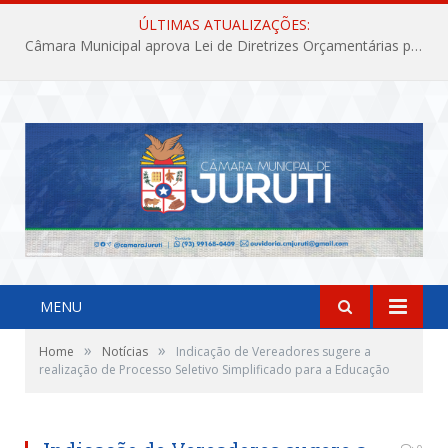
ÚLTIMAS ATUALIZAÇÕES:
Câmara Municipal aprova Lei de Diretrizes Orçamentárias para o exercício financeiro de 2027
MENU
»
»
Home
Notícias
Indicação de Vereadores sugere a
realização de Processo Seletivo Simplificado para a Educação