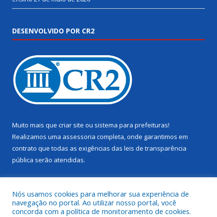
DESENVOLVIDO POR CR2
Muito mais que
criar site
ou
sistema para prefeituras
!
Realizamos uma
assessoria
completa, onde garantimos em
contrato que todas as exigências das
leis de transparência
pública
serão atendidas.
Conheça o
PNTP
e o
Radar da Transparência Pública
Nós usamos cookies para melhorar sua experiência de
navegação no portal. Ao utilizar nosso portal, você
concorda com a política de monitoramento de cookies.