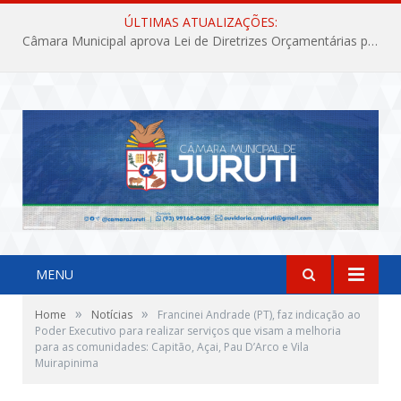
ÚLTIMAS ATUALIZAÇÕES:
Câmara Municipal aprova Lei de Diretrizes Orçamentárias para o exercício financeiro de 2027
MENU
»
»
Home
Notícias
Francinei Andrade (PT), faz indicação ao
Poder Executivo para realizar serviços que visam a melhoria
para as comunidades: Capitão, Açai, Pau D’Arco e Vila
Muirapinima