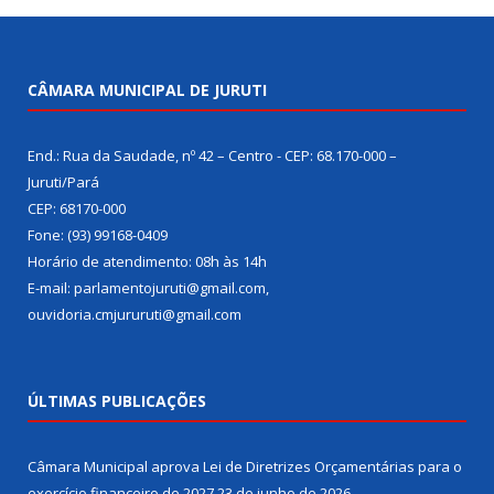
CÂMARA MUNICIPAL DE JURUTI
End.: Rua da Saudade, nº 42 – Centro - CEP: 68.170-000 –
Juruti/Pará
CEP: 68170-000
Fone: (93) 99168-0409
Horário de atendimento: 08h às 14h
E-mail: parlamentojuruti@gmail.com,
ouvidoria.cmjururuti@gmail.com
ÚLTIMAS PUBLICAÇÕES
Câmara Municipal aprova Lei de Diretrizes Orçamentárias para o
exercício financeiro de 2027
23 de junho de 2026