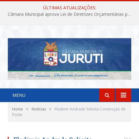
ÚLTIMAS ATUALIZAÇÕES:
Câmara Municipal aprova Lei de Diretrizes Orçamentárias para o exercício financeiro de 2027
MENU
»
»
Home
Notícias
Fladimir Andrade Solicita Construção de
Ponte