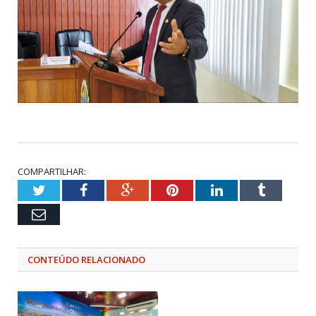
COMPARTILHAR:
Twitter
Facebook
Google+
Pinterest
LinkedIn
Tumblr
Email
CONTEÚDO RELACIONADO