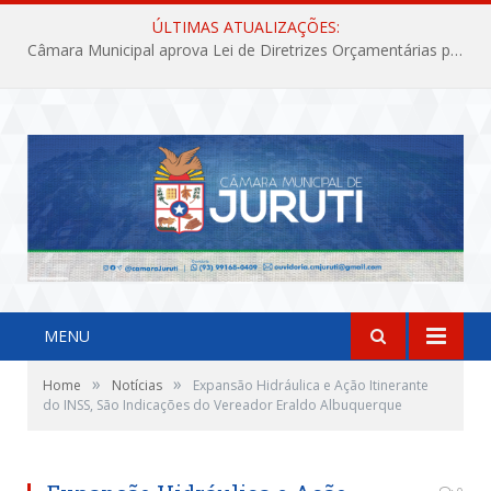
ÚLTIMAS ATUALIZAÇÕES:
Câmara Municipal aprova Lei de Diretrizes Orçamentárias para o exercício financeiro de 2027
MENU
»
»
Home
Notícias
Expansão Hidráulica e Ação Itinerante
do INSS, São Indicações do Vereador Eraldo Albuquerque