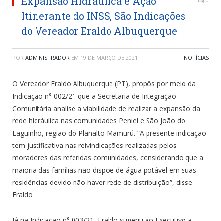
Expansão Hidráulica e Ação
0
Itinerante do INSS, São Indicações
do Vereador Eraldo Albuquerque
POR
ADMINISTRADOR
EM
19 DE MARÇO DE 2021
NOTÍCIAS
O Vereador Eraldo Albuquerque (PT), propôs por meio da
Indicação n° 002/21 que a Secretaria de Integração
Comunitária analise a viabilidade de realizar a expansão da
rede hidráulica nas comunidades Peniel e São João do
Laguinho, região do Planalto Mamurú. “A presente indicação
tem justificativa nas reivindicações realizadas pelos
moradores das referidas comunidades, considerando que a
maioria das famílias não dispõe de água potável em suas
residências devido não haver rede de distribuição”, disse
Eraldo
Já na Indicação n° 003/21, Eraldo sugeriu ao Executivo a