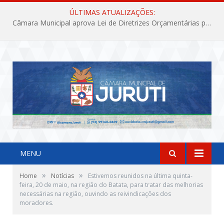
ÚLTIMAS ATUALIZAÇÕES:
Câmara Municipal aprova Lei de Diretrizes Orçamentárias para o exercício financeiro de 2027
MENU
»
»
Home
Notícias
Estivemos reunidos na última quinta-
feira, 20 de maio, na região do Batata, para tratar das melhorias
necessárias na região, ouvindo as reivindicações dos
moradores.