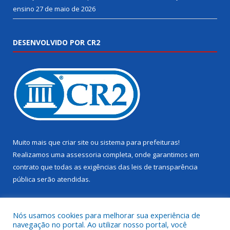
ensino
27 de maio de 2026
DESENVOLVIDO POR CR2
Muito mais que
criar site
ou
sistema para prefeituras
!
Realizamos uma
assessoria
completa, onde garantimos em
contrato que todas as exigências das
leis de transparência
pública
serão atendidas.
Conheça o
PNTP
e o
Radar da Transparência Pública
Nós usamos cookies para melhorar sua experiência de
navegação no portal. Ao utilizar nosso portal, você