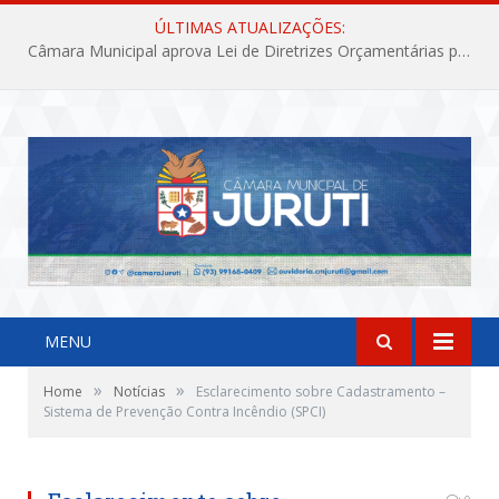
ÚLTIMAS ATUALIZAÇÕES:
Câmara Municipal aprova Lei de Diretrizes Orçamentárias para o exercício financeiro de 2027
MENU
»
»
Home
Notícias
Esclarecimento sobre Cadastramento –
Sistema de Prevenção Contra Incêndio (SPCI)