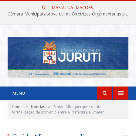
ÚLTIMAS ATUALIZAÇÕES:
Câmara Municipal aprova Lei de Diretrizes Orçamentárias para o exercício financeiro de 2027
MENU
»
»
Home
Notícias
Eraldo Albuquerque solicita
formalização de convênio entre a Prefeitura e Emater