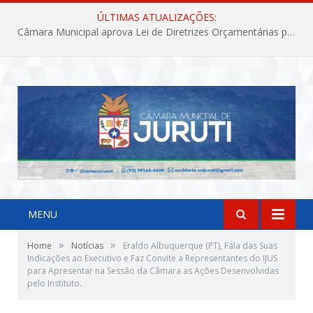
ÚLTIMAS ATUALIZAÇÕES:
Câmara Municipal aprova Lei de Diretrizes Orçamentárias para o exercício financeiro de 2027
MENU
»
»
Home
Notícias
Eraldo Albuquerque (PT), Fala das Suas
Indicações ao Executivo e Faz Convite a Representantes do IJUS
para Apresentar na Sessão da Câmara as Ações Desenvolvidas
pelo Instituto.