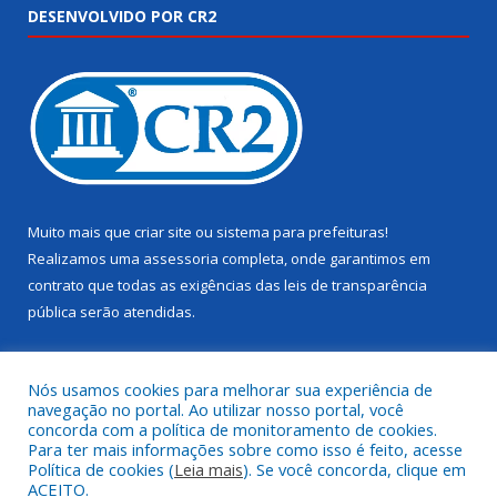
DESENVOLVIDO POR CR2
Muito mais que
criar site
ou
sistema para prefeituras
!
Realizamos uma
assessoria
completa, onde garantimos em
contrato que todas as exigências das
leis de transparência
pública
serão atendidas.
Conheça o
PNTP
e o
Radar da Transparência Pública
Nós usamos cookies para melhorar sua experiência de
navegação no portal. Ao utilizar nosso portal, você
concorda com a política de monitoramento de cookies.
Para ter mais informações sobre como isso é feito, acesse
Política de cookies (
Leia mais
). Se você concorda, clique em
Todos os direitos reservados a Câmara Municipal de Juruti.
ACEITO.