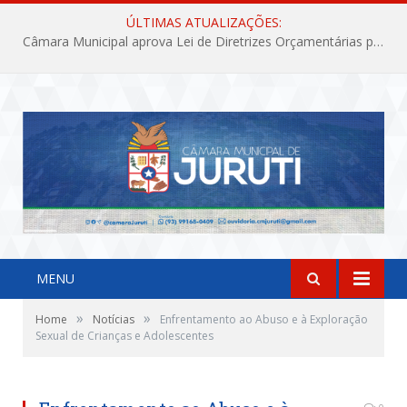
ÚLTIMAS ATUALIZAÇÕES:
Câmara Municipal aprova Lei de Diretrizes Orçamentárias para o exercício financeiro de 2027
MENU
»
»
Home
Notícias
Enfrentamento ao Abuso e à Exploração
Sexual de Crianças e Adolescentes