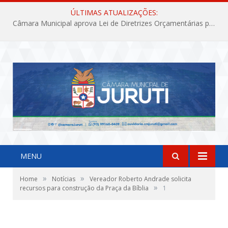
ÚLTIMAS ATUALIZAÇÕES:
Câmara Municipal aprova Lei de Diretrizes Orçamentárias para o exercício financeiro de 2027
MENU
»
»
Home
Notícias
Vereador Roberto Andrade solicita
»
recursos para construção da Praça da Bíblia
1