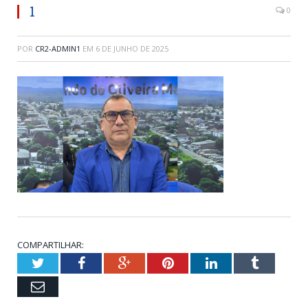
1
0
POR
CR2-ADMIN1
EM
6 DE JUNHO DE 2025
COMPARTILHAR:
Twitter
Facebook
Google+
Pinterest
LinkedIn
Tumblr
Email