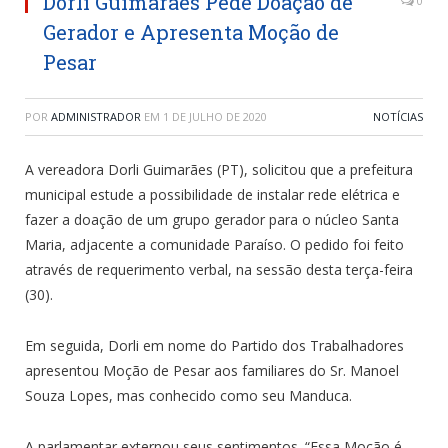
Dorli Guimarães Pede Doação de
0
Gerador e Apresenta Moção de
Pesar
POR
ADMINISTRADOR
EM
1 DE JULHO DE 2020
NOTÍCIAS
A vereadora Dorli Guimarães (PT), solicitou que a prefeitura
municipal estude a possibilidade de instalar rede elétrica e
fazer a doação de um grupo gerador para o núcleo Santa
Maria, adjacente a comunidade Paraíso. O pedido foi feito
através de requerimento verbal, na sessão desta terça-feira
(30).
Em seguida, Dorli em nome do Partido dos Trabalhadores
apresentou Moção de Pesar aos familiares do Sr. Manoel
Souza Lopes, mas conhecido como seu Manduca.
A parlamentar externou seus sentimentos. “Essa Moção é