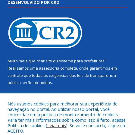
DESENVOLVIDO POR CR2
Muito mais que
criar site
ou
sistema para prefeituras
!
Realizamos uma
assessoria
completa, onde garantimos em
contrato que todas as exigências das
leis de transparência
pública
serão atendidas.
Conheça o
PNTP
e o
Radar da Transparência Pública
Nós usamos cookies para melhorar sua experiência de
navegação no portal. Ao utilizar nosso portal, você
concorda com a política de monitoramento de cookies.
Para ter mais informações sobre como isso é feito, acesse
Política de cookies (
Leia mais
). Se você concorda, clique em
Todos os direitos reservados a Câmara Municipal de Juruti.
ACEITO.