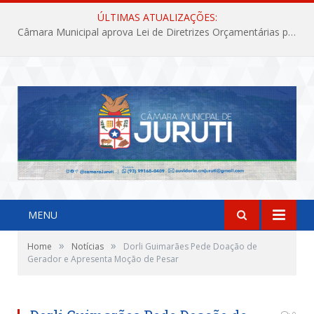
ÚLTIMAS ATUALIZAÇÕES:
Câmara Municipal aprova Lei de Diretrizes Orçamentárias para o exercício financeiro de 2027
MENU
»
»
Home
Notícias
Dorli Guimarães Pede Doação de
Gerador e Apresenta Moção de Pesar