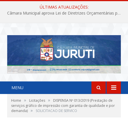
ÚLTIMAS ATUALIZAÇÕES:
Câmara Municipal aprova Lei de Diretrizes Orçamentárias para o exercício financeiro de 2027
MENU
»
»
Home
Licitações
DISPENSA Nº 013/2019 (Prestação de
serviços gráfico de impressão com garantia de qualidade e por
»
demanda)
SOLICITACAO DE SERVICO