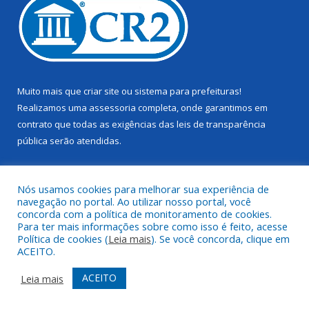
Muito mais que
criar site
ou
sistema para prefeituras
!
Realizamos uma
assessoria
completa, onde garantimos em
contrato que todas as exigências das
leis de transparência
pública
serão atendidas.
Conheça o
PNTP
e o
Radar da Transparência Pública
Nós usamos cookies para melhorar sua experiência de
navegação no portal. Ao utilizar nosso portal, você
concorda com a política de monitoramento de cookies.
Para ter mais informações sobre como isso é feito, acesse
Política de cookies (
Leia mais
). Se você concorda, clique em
Todos os direitos reservados a Câmara Municipal de Juruti.
ACEITO.
Mapa do Site
Acessar Área Administrativa
ACEITO
Leia mais
Acessar Webmail