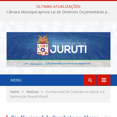
ÚLTIMAS ATUALIZAÇÕES:
Câmara Municipal aprova Lei de Diretrizes Orçamentárias para o exercício financeiro de 2027
MENU
»
»
Home
Notícias
Dia Nacional de Combate ao Abuso e à
Exploração Sexual Infantil