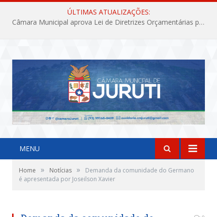
ÚLTIMAS ATUALIZAÇÕES:
Câmara Municipal aprova Lei de Diretrizes Orçamentárias para o exercício financeiro de 2027
MENU
»
»
Home
Notícias
Demanda da comunidade do Germano
é apresentada por Joseilson Xavier