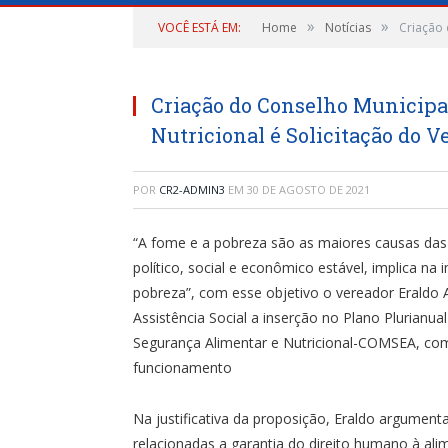
»
»
VOCÊ ESTÁ EM:
Home
Notícias
Criação 
Criação do Conselho Municipa
Nutricional é Solicitação do 
POR
CR2-ADMIN3
EM
30 DE AGOSTO DE 2021
“A fome e a pobreza são as maiores causas das 
político, social e econômico estável, implica na 
pobreza”, com esse objetivo o vereador Eraldo A
Assistência Social a inserção no Plano Plurianu
Segurança Alimentar e Nutricional-COMSEA, com
funcionamento
Na justificativa da proposição, Eraldo argume
relacionadas a garantia do direito humano à al