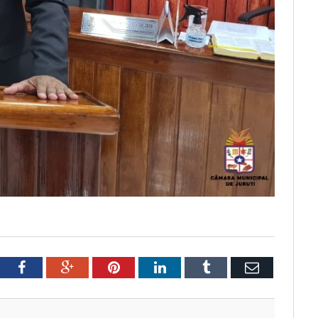
tter
Facebook
Google+
Pinterest
LinkedIn
Tumblr
Email