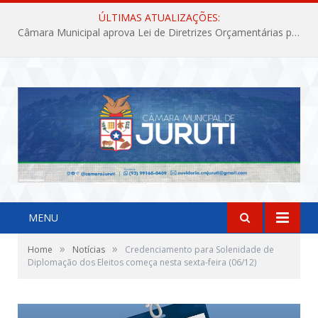
ÚLTIMAS ATUALIZAÇÕES:
Câmara Municipal aprova Lei de Diretrizes Orçamentárias para o exercício financeiro de 2027
MENU
»
»
Home
Notícias
Credenciamento para Solenidade de
Diplomação dos Eleitos começa nesta sexta-feira (06/12)