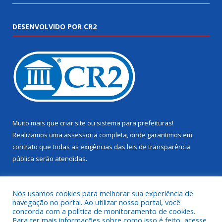
DESENVOLVIDO POR CR2
Muito mais que
criar site
ou
sistema para prefeituras
!
Realizamos uma
assessoria
completa, onde garantimos em
contrato que todas as exigências das
leis de transparência
pública
serão atendidas.
Conheça o
PNTP
e o
Radar da Transparência Pública
Nós usamos cookies para melhorar sua experiência de
navegação no portal. Ao utilizar nosso portal, você
concorda com a política de monitoramento de cookies.
Para ter mais informações sobre como isso é feito, acesse